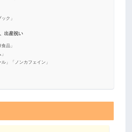
ブック」
、出産祝い
凍食品」
ム」
ール」「ノンカフェイン」