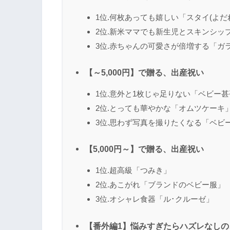
1位.何枚あっても嬉しい「スタイ(よだ
2位.新米ママでも新生児とスキンシッ
3位.赤ちゃんの可愛さが倍増する「ガ
【～5,000円】で贈る、出産祝い
1位.意外と1枚じゃ足りない「ベビー甚
2位.とっても華やかな「オムツケーキ
3位.思わず写真を撮りたくなる「ベビ
【5,000円～】で贈る、出産祝い
1位.超高級「つみき」
2位.あこがれ「ブランドのベビー服」
3位.オシャレ食器「ル･クルーゼ」
【番外編1】悩みすぎたらハズレなしの