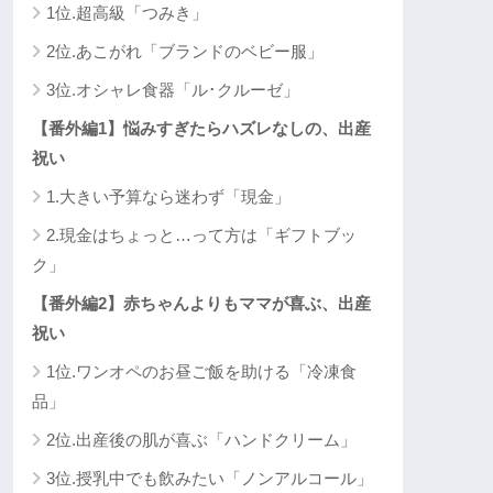
1位.超高級「つみき」
2位.あこがれ「ブランドのベビー服」
3位.オシャレ食器「ル･クルーゼ」
【番外編1】悩みすぎたらハズレなしの、出産
祝い
1.大きい予算なら迷わず「現金」
2.現金はちょっと…って方は「ギフトブッ
ク」
【番外編2】赤ちゃんよりもママが喜ぶ、出産
祝い
1位.ワンオペのお昼ご飯を助ける「冷凍食
品」
2位.出産後の肌が喜ぶ「ハンドクリーム」
3位.授乳中でも飲みたい「ノンアルコール」