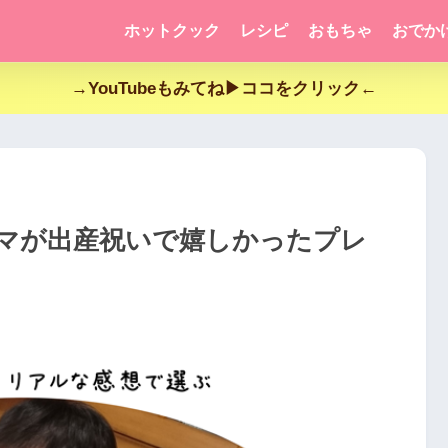
ホットクック
レシピ
おもちゃ
おでか
→YouTubeもみてね▶ココをクリック←
マが出産祝いで嬉しかったプレ