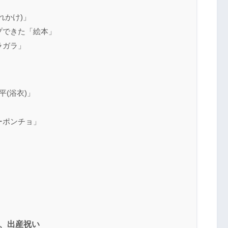
れかけ)」
プできた「絵本」
ラガラ」
平(浴衣)」
」
ーポンチョ」
、出産祝い