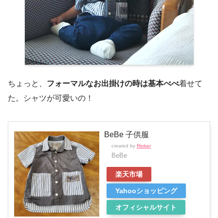
ちょっと、
フォーマルなお出掛けの時は基本べべ
着せて
た。シャツが可愛いの！
BeBe 子供服
created by
Rinker
BeBe
楽天市場
Yahooショッピング
オフィシャルサイト