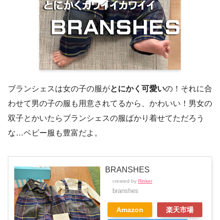
ブランシェスは女の子の服が
とにかく可愛い
の！それに合
わせて男の子の服も用意されてるから、かわいい！男女の
双子とかいたらブランシェスの服ばかり着せてただろう
な…ベビー服も豊富だよ。
BRANSHES
created by
Rinker
branshes
Amazon
楽天市場