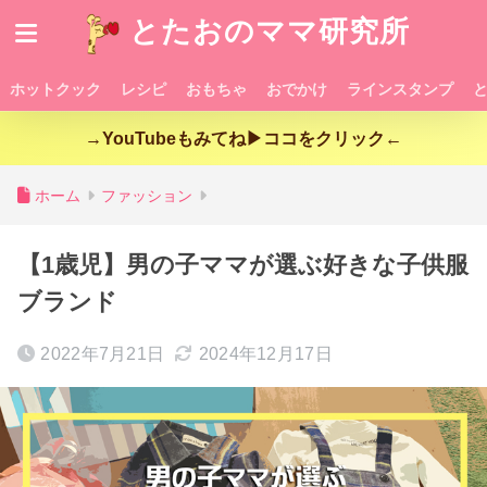
とたおのママ研究所
ホットクック
レシピ
おもちゃ
おでかけ
ラインスタンプ
→YouTubeもみてね▶ココをクリック←
ホーム
ファッション
【1歳児】男の子ママが選ぶ好きな子供服
ブランド
2022年7月21日
2024年12月17日