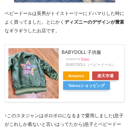
ベビードールは長男がトイストーリーにドハマりした時に
よく買ってました。とにかく
ディズニーのデザインが豊富
なギラギラしたお店です。
BABYDOLL 子供服
created by
Rinker
BABYDOLL（ベビードール）
Amazon
楽天市場
Yahooショッピング
↑このスタジャンはボロボロになるまで愛用しました(息子
がこれしか着ないと言いはってたから)息子とベビードー