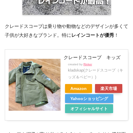
クレードスコープは乗り物や動物などのデザインが多くて
子供が大好きなブランド。特に
レインコートが優秀
！
クレードスコープ キッズ
created by
Rinker
kladskap(クレードスコープ（キ
ッズ＆ベビー）)
Amazon
楽天市場
Yahooショッピング
オフィシャルサイト