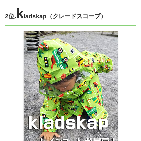
k
2位.
ladskap（
クレードスコープ
）