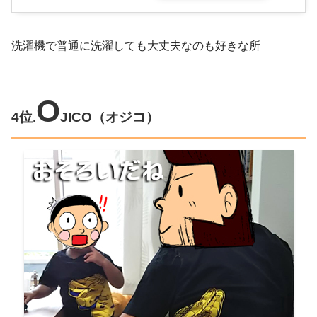
洗濯機で普通に洗濯しても大丈夫なのも好きな所
O
4位.
JICO（オジコ）