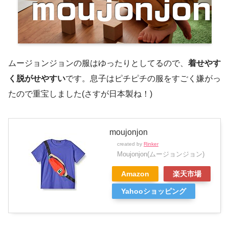
ムージョンジョンの服はゆったりとしてるので、
着せやす
く脱がせやすい
です。息子はピチピチの服をすごく嫌がっ
たので重宝しました(さすが日本製ね！)
moujonjon
created by
Rinker
Moujonjon(ムージョンジョン)
Amazon
楽天市場
Yahooショッピング