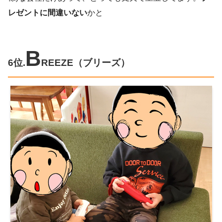
レゼントに間違いない
かと
B
6位.
REEZE
（ブリーズ）