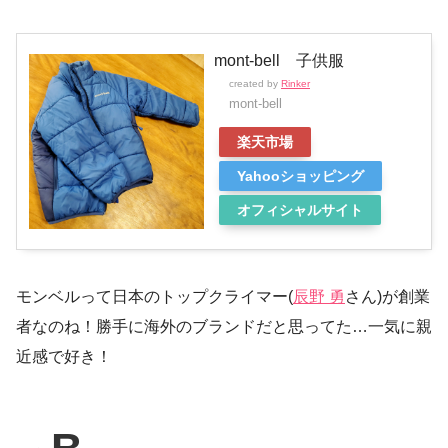
mont-bell 子供服
created by
Rinker
mont-bell
楽天市場
Yahooショッピング
オフィシャルサイト
モンベルって日本のトップクライマー(
辰野 勇
さん)が創業
者なのね！勝手に海外のブランドだと思ってた…一気に親
近感で好き！