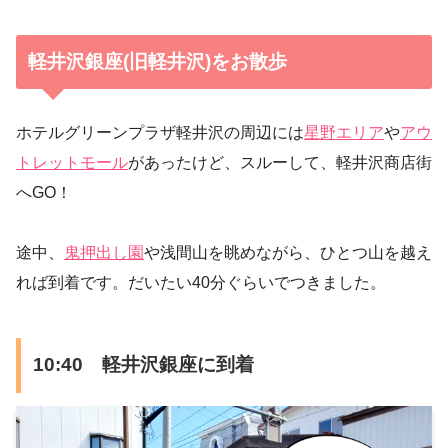
軽井沢銀座(旧軽井沢)をお散歩
ホテルグリーンプラザ軽井沢の周辺には
星野エリア
や
アウ
トレットモール
があったけど、スルーして、軽井沢商店街
へGO！
途中、
鬼押出し園
や浅間山を眺めながら、ひとつ山を越え
れば到着です。だいたい40分ぐらいでつきました。
10:40 軽井沢銀座に到着