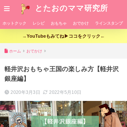
とたおのママ研究所
ホットクック
レシピ
おもちゃ
おでかけ
ラインスタンプ
→YouTubeもみてね▶ココをクリック←
ホーム
おでかけ
軽井沢おもちゃ王国の楽しみ方【軽井沢
銀座編】
2020年3月3日
2022年5月10日