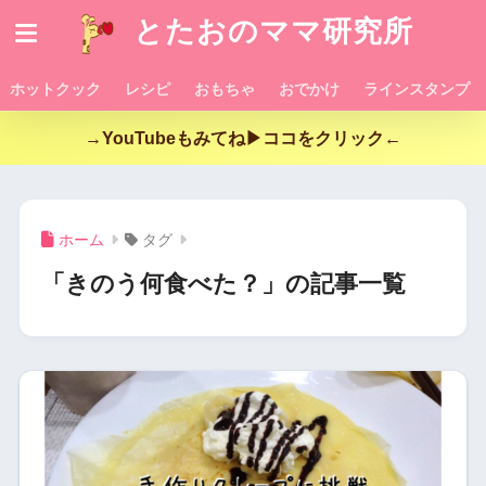
とたおのママ研究所
ホットクック
レシピ
おもちゃ
おでかけ
ラインスタンプ
→YouTubeもみてね▶ココをクリック←
ホーム
タグ
「きのう何食べた？」の記事一覧