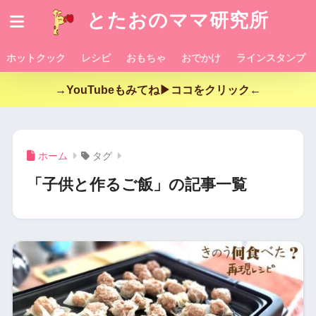
とたおのママ研究所
ホットクック
レシピ
おもちゃ
おでかけ
ラインスタンプ
→YouTubeもみてね▶ココをクリック←
ホーム
タグ
「子供と作るご飯」の記事一覧